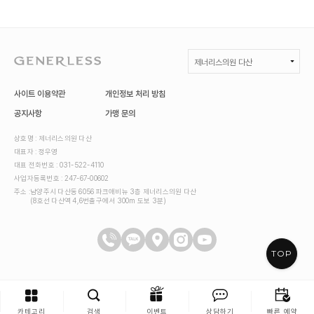
제너리스의원 다산
GENERLESS :: 제너리스의원
사이트 이용약관
개인정보 처리 방침
제너리스의원 광명철산
공지사항
가맹 문의
제너리스의원 천호점
상호명 : 제너리스의원 다산
대표자 : 정우영
제너리스의원 연신내점
대표 전화번호 : 031-522-4110
사업자등록번호 : 247-67-00602
제너리스의원 부천
주소 :
남양주시 다산동 6056 파크애비뉴 3층 제너리스의원 다산
(8호선 다산역 4,6번출구에서 300m 도보 3분)
제너리스의원 다산
제너리스의원 일산
TOP
카테고리
검색
이벤트
상담하기
빠른 예약